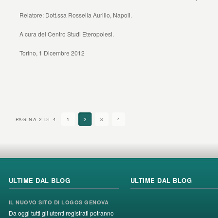
Relatore: Dott.ssa Rossella Aurilio, Napoli.
A cura del Centro Studi Eteropoiesi.
Torino, 1 Dicembre 2012
PAGINA 2 DI 4
1
2
3
4
ULTIME DAL BLOG
ULTIME DAL BLOG
IL NUOVO SITO DI LOGOS GENOVA
Da oggi tutti gli utenti registrati potranno