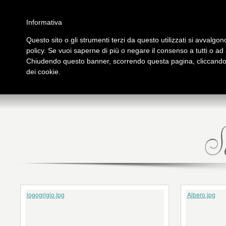
Salta al contenuto principale
Home
Galleria immagini
Galleria video
Archivio
Partners
Contatti
Informativa
Questo sito o gli strumenti terzi da questo utilizzati si avvalgono
policy. Se vuoi saperne di più o negare il consenso a tutti o ad
PRESENTAZIONE
PUB
Chiudendo questo banner, scorrendo questa pagina, cliccando s
tutto su Logos
Libri
dei cookie.
logogrigio.jpg
Albero.jpg