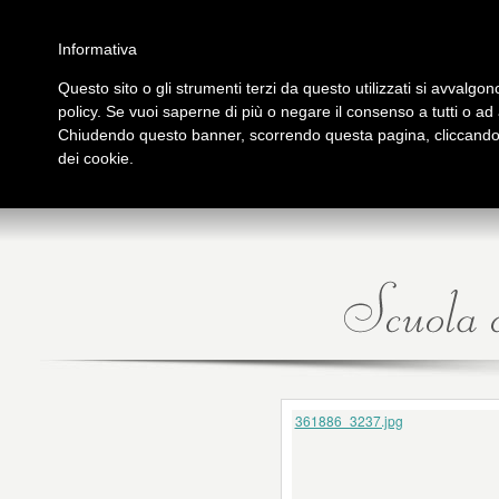
Salta al contenuto principale
Home
Galleria immagini
Galleria video
Archivio
Partners
Contatti
Informativa
Questo sito o gli strumenti terzi da questo utilizzati si avvalgono
policy. Se vuoi saperne di più o negare il consenso a tutti o ad
PRESENTAZIONE
PUB
Chiudendo questo banner, scorrendo questa pagina, cliccando s
tutto su Logos
Libri
dei cookie.
361886_3237.jpg