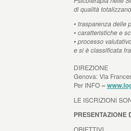
Psicoterapia nelle S
di qualità totalizza
•
trasparenza delle p
•
caratteristiche e sc
•
processo valutativo
e si è classificata fr
DIREZIONE
Genova: Via France
Per INFO
–
www.log
LE ISCRIZIONI S
PRESENTAZIONE 
OBIETTIVI