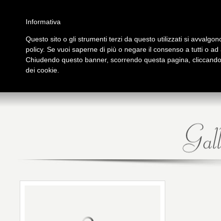
Salta al contenuto principale
Home
Galleria immagini
Galleria video
Archivio
Partners
Contatti
Informativa
Questo sito o gli strumenti terzi da questo utilizzati si avvalgono
policy. Se vuoi saperne di più o negare il consenso a tutti o ad
PRESENTAZIONE
PUB
Chiudendo questo banner, scorrendo questa pagina, cliccando s
tutto su Logos
Libri
dei cookie.