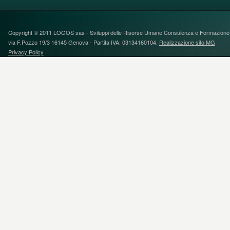
Copyright © 2011 LOGOS sas - Sviluppi delle Risorse Umane Consulenza e FormazioneS
via F.Pozzo 19/3 16145 Genova - Partita IVA: 03134160104.
Realizzazione sito MG
Privacy Policy