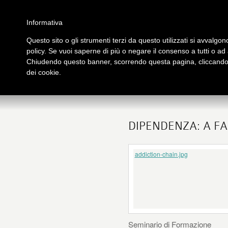
Salta al contenuto principale
Home
Galleria immagini
Galleria video
Archivio
Partners
Contatti
Informativa
Questo sito o gli strumenti terzi da questo utilizzati si avvalgono
policy. Se vuoi saperne di più o negare il consenso a tutti o ad
PRESENTAZIONE
PUB
Chiudendo questo banner, scorrendo questa pagina, cliccando s
tutto su Logos
Libri
dei cookie.
DIPENDENZA: A FA
addiction-chain.jpg
Seminario di Formazione