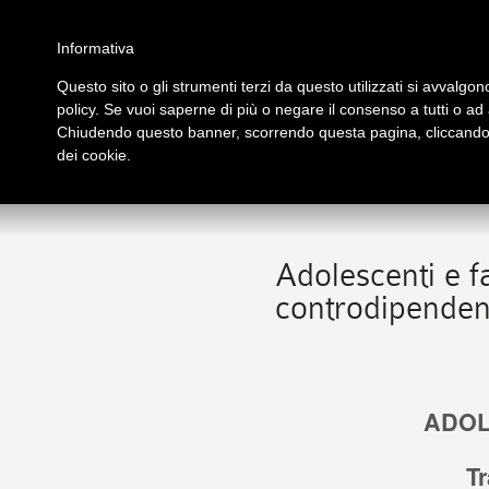
Salta al contenuto principale
Home
Galleria immagini
Galleria video
Archivio
Partners
Contatti
Informativa
Questo sito o gli strumenti terzi da questo utilizzati si avvalgono
policy. Se vuoi saperne di più o negare il consenso a tutti o ad
PRESENTAZIONE
PUB
Chiudendo questo banner, scorrendo questa pagina, cliccando s
tutto su Logos
Libri
dei cookie.
Adolescenti e f
controdipenden
ADOL
T